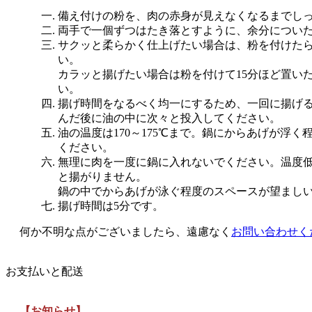
備え付けの粉を、肉の赤身が見えなくなるまでし
両手で一個ずつはたき落とすように、余分につい
サクッと柔らかく仕上げたい場合は、粉を付けた
い。
カラッと揚げたい場合は粉を付けて15分ほど置い
い。
揚げ時間をなるべく均一にするため、一回に揚げ
んだ後に油の中に次々と投入してください。
油の温度は170～175℃まで。鍋にからあげが浮
ください。
無理に肉を一度に鍋に入れないでください。温度
と揚がりません。
鍋の中でからあげが泳ぐ程度のスペースが望まし
揚げ時間は5分です。
何か不明な点がございましたら、遠慮なく
お問い合わせく
お支払いと配送
【お知らせ】