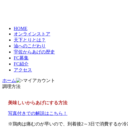
HOME
オンラインストア
天下とりとは？
油へのこだわり
宇佐からあげの歴史
FC募集
FC紹介
アクセス
ホーム
マイアカウント
調理方法
美味しいからあげにする方法
写真付きでの解説はこちら！
※鶏肉は痛むのが早いので、到着後2～3日で消費するか