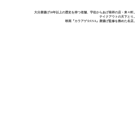
大分唐揚げ50年以上の歴史を持つ老舗、宇佐からあげ発祥の店・来々軒。
テイクアウトの天下とり。
映画『カラアゲ☆USA』唐揚げ監修を務めた名店。