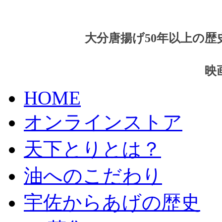
大分唐揚げ50年以上の
映
HOME
オンラインストア
天下とりとは？
油へのこだわり
宇佐からあげの歴史